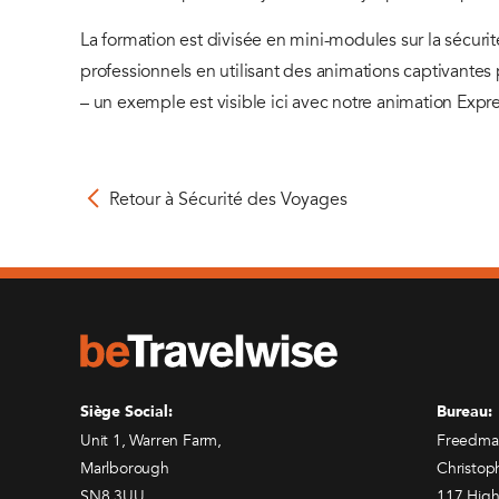
La formation est divisée en mini-modules sur la sécur
professionnels en utilisant des animations captivante
– un exemple est visible ici avec notre animation Expr
Retour à Sécurité des Voyages
Siège Social:
Bureau:
Unit 1, Warren Farm,
Freedma
Marlborough
Christop
SN8 3UU
117 High