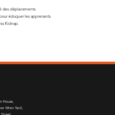
ité des déplacements
s pour éduquer les apprenants
ess Kidnap.
n House,
her Wren Yard,
 Street,