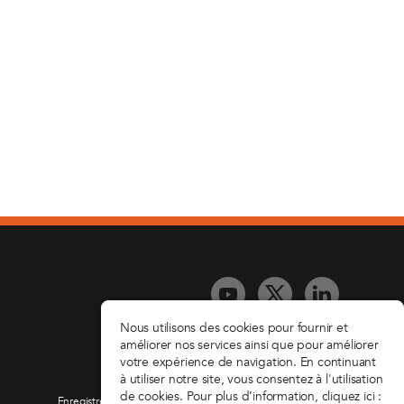
Nous utilisons des cookies pour fournir et
améliorer nos services ainsi que pour améliorer
Droits d'auteur ©2026 beTravelwise
votre expérience de navigation. En continuant
à utiliser notre site, vous consentez à l'utilisation
Be Travel Wise Limited
de cookies. Pour plus d’information, cliquez ici :
Enregistré en Angleterre et au Pays de Galles No. 09473903