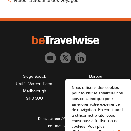
Retour à Sécurité des Voyages
Siège Social:
Bureau:
Unit 1, Warren Farm,
Freedman House,
Nous utilisons des cookies
Marlborough
Christopher Wren Yard,
pour fournir et améliorer nos
SN8 3UU
117 High Street,
services ainsi que pour
améliorer votre expérience
Croydon, CR0 1QG
de navigation. En continuant
à utiliser notre site, vous
Droits d'auteur ©2026 beTravelwise
consentez à l'utilisation de
Be Travel Wise Limited
cookies. Pour plus